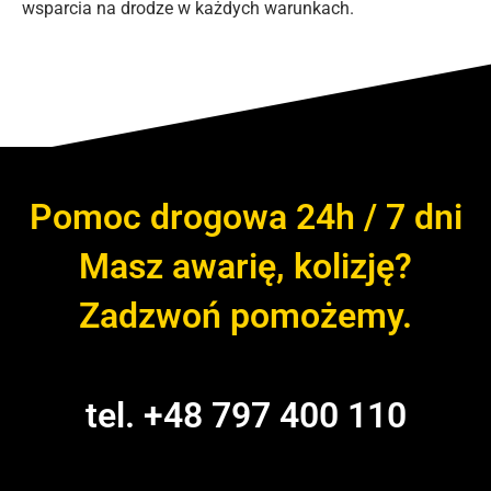
wsparcia na drodze w każdych warunkach.
Pomoc drogowa 24h / 7 dni
Masz awarię, kolizję?
Zadzwoń pomożemy.
tel. +48 797 400 110